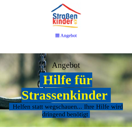
Angebot
Angebot
Hilfe für
Strassenkinder
Helfen statt wegschauen... Ihre Hilfe wird
dringend benötigt