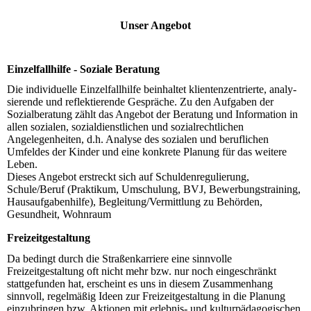
Unser Angebot
Einzelfallhilfe - Soziale Beratung
Die individuelle Einzelfallhilfe beinhaltet klientenzentrierte, ana­ly­
sie­rende und reflektierende Gespräche. Zu den Aufgaben der
Sozial­be­ratung zählt das Angebot der Beratung und Information in
allen so­zi­alen, sozialdienstlichen und sozialrechtlichen
Angelegenheiten, d.h. Analyse des sozialen und beruflichen
Umfeldes der Kinder und eine konkrete Planung für das weitere
Leben.
Dieses Angebot erstreckt sich auf Schuldenregulierung,
Schule/Beruf (Praktikum, Umschulung, BVJ, Bewerbungstraining,
Haus­auf­gaben­hilfe), Begleitung/Vermittlung zu Behörden,
Gesundheit, Wohnraum
Freizeitgestaltung
Da bedingt durch die Straßenkarriere eine sinnvolle
Freizeitgestaltung oft nicht mehr bzw. nur noch eingeschränkt
stattgefunden hat, erscheint es uns in diesem Zusammenhang
sinnvoll, regelmäßig Ideen zur Frei­zeit­ge­staltung in die Planung
einzubringen bzw. Aktionen mit erlebnis- und kultur­pä­dagogischen