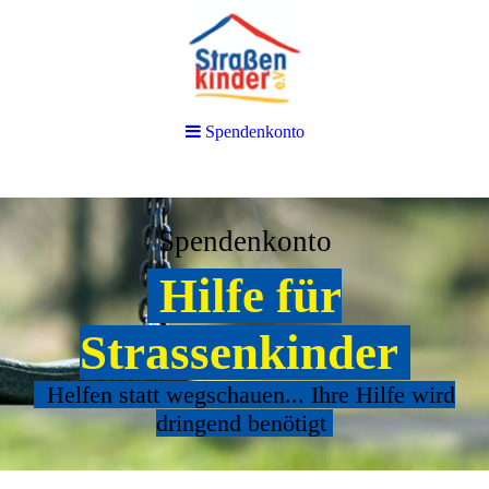
Spendenkonto
Spendenkonto
Hilfe für
Strassenkinder
Helfen statt wegschauen... Ihre Hilfe wird
dringend benötigt