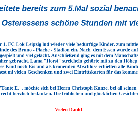
eitete bereits zum 5.Mal sozial benac
steressens schöne Stunden mit viel
r 1. FC Lok Leipzig lud wieder viele bedürftige Kinder, zum mittl
ände des Bruno - Plache - Stadion ein. Nach dem Essen wurde auf 
espielt und viel gelacht. Anschließend ging es mit dem Manschaf
näher gebracht. Lama "Horst" streicheln gehörte mit zu den Höh
es Kind noch Eis und als krönenden Abschluss erhielten alle Kin
ternest mi vielen Geschenken und zwei Eintrittskarten für das ko
"Tante E.", möchte sich bei Herrn Christoph Kunze, bei all sein
echt herzlich bedanken. Die fröhlichen und glücklichen Gesichte
Vielen Dank!