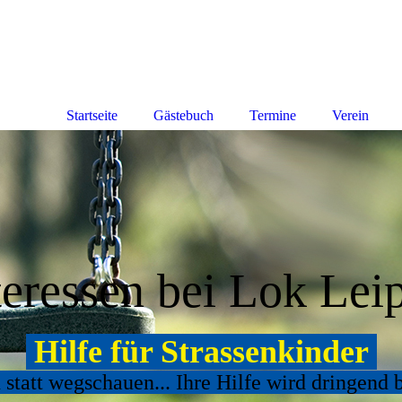
Startseite
Gästebuch
Termine
Verein
eressen bei Lok Lei
Hilfe für Strassenkinder
statt wegschauen... Ihre Hilfe wird dringend 